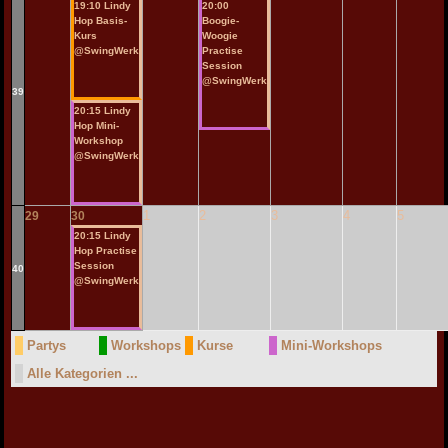
19:10 Lindy
20:00
Hop Basis-
Boogie-
Kurs
Woogie
@SwingWerk
Practise
Session
@SwingWerk
39
20:15 Lindy
Hop Mini-
Workshop
@SwingWerk
1
2
3
4
5
29
30
20:15 Lindy
Hop Practise
Session
40
@SwingWerk
Partys
Workshops
Kurse
Mini-Workshops
Alle Kategorien ...