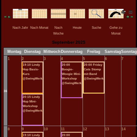
Nach Jahr
Nach Monat
Nach
Heute
Suche
Gehe zu
Woche
Monat
September 2025
Montag
Dienstag
Mittwoch
Donnerstag
Freitag
Samstag
Sonnta
1
2
3
4
5
6
7
19:10 Lindy
20:00
20:00 Friday
Hop Basis-
Boogie-
Cats Stomp
Kurs
Woogie Mini-
mit Band
@SwingWerk
Workshop
@SwingWerk
@SwingWerk
36
20:15 Lindy
Hop Mini-
Workshop
@SwingWerk
8
9
10
11
12
13
14
19:10 Lindy
20:00