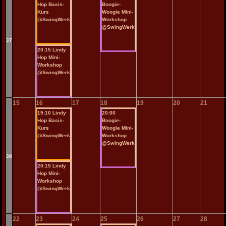
Hop Basis-
Boogie-
Kurs
Woogie Mini-
@SwingWerk
Workshop
@SwingWerk
37
20:15 Lindy
Hop Mini-
Workshop
@SwingWerk
15
16
17
18
19
20
21
19:10 Lindy
20:00
Hop Basis-
Boogie-
Kurs
Woogie Mini-
@SwingWerk
Workshop
@SwingWerk
38
20:15 Lindy
Hop Mini-
Workshop
@SwingWerk
22
23
24
25
26
27
28