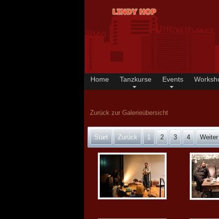
Home
Tanzkurse
Events
Worksh
Zurück zur Galerieübersicht
Start
Zurück
1
2
3
4
Weiter